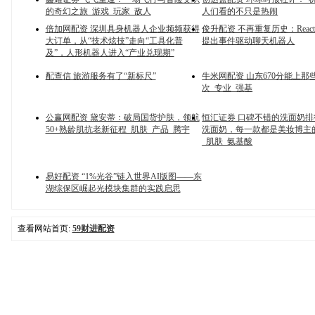
的奇幻之旅_游戏_玩家_敌人
人们看的不只是热闹
倍加网配资 深圳具身机器人企业频频获得
俊升配资 不再重复历史：Reacti
大订单，从“技术炫技”走向“工具化普
提出事件驱动聊天机器人
及”，人形机器人进入“产业兑现期”
配查信 旅游服务有了“新标尺”
牛米网配资 山东670分能上那
次_专业_强基
公赢网配资 黛安蒂：破局国货护肤，领航
恒汇证券 口碑不错的洗面奶
50+熟龄肌抗老新征程_肌肤_产品_腾宇
洗面奶，每一款都是美妆博主
_肌肤_氨基酸
易好配资 “1%光谷”链入世界AI版图——东
湖综保区崛起光模块集群的实践启思
查看网站首页:
59财进配资