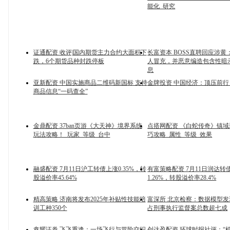
能化_研究
证通配资 收评|国内期货主力合约大面积下
长富资本 BOSS直聘回应涉黄
跌，6个期货品种封跌停板
人冒充，并恶意编造包含性暗
息
亚新配资 中国实施商品二维码新国标 支持
金牌投资 中国经济：顶压前行
商品信息“一码查全”
金鼎配资 37ban页游《大天神》境界系统
点搭网配资 《白蛇传奇》镇
玩法攻略！_玩家_等级_台中
巧攻略_属性_等级_效果
融盛配资 7月11日沪工转债上涨0.35%，转
有富策略配资 7月11日润达转
股溢价率45.64%
1.26%，转股溢价率28.4%
精高策略 济南将发布2025年补贴性技能培
富深所 北京检察：数据模型
训工种350个
占刑事执行监督案总数超七成
鑫耀证券 飞飞重逢：一场飞行与冒险交织
创达盈配资 环球时报社评：“