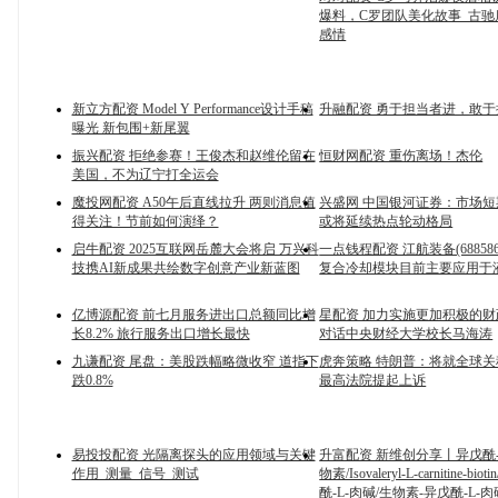
爆料，C罗团队美化故事_古驰店_
感情
新立方配资 Model Y Performance设计手稿
升融配资 勇于担当者进，敢
曝光 新包围+新尾翼
振兴配资 拒绝参赛！王俊杰和赵维伦留在
恒财网配资 重伤离场！杰伦
美国，不为辽宁打全运会
魔投网配资 A50午后直线拉升 两则消息值
兴盛网 中国银河证券：市场
得关注！节前如何演绎？
或将延续热点轮动格局
启牛配资 2025互联网岳麓大会将启 万兴科
一点钱程配资 江航装备(688586
技携AI新成果共绘数字创意产业新蓝图
复合冷却模块目前主要应用于
亿博源配资 前七月服务进出口总额同比增
星配资 加力实施更加积极的财
长8.2% 旅行服务出口增长最快
对话中央财经大学校长马海涛
九谦配资 尾盘：美股跌幅略微收窄 道指下
虎奔策略 特朗普：将就全球
跌0.8%
最高法院提起上诉
易投投配资 光隔离探头的应用领域与关键
升富配资 新维创分享丨异戊酰-
作用_测量_信号_测试
物素/Isovaleryl-L-carnitine-biot
酰-L-肉碱/生物素-异戊酰-L-