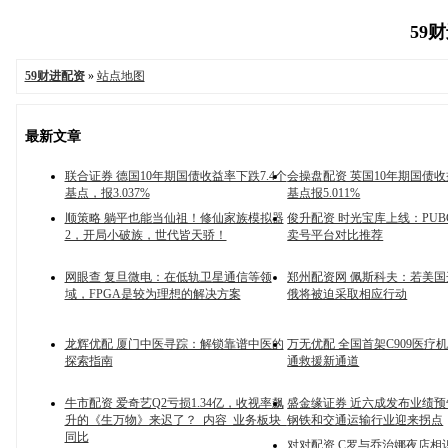
59财
59财进配资
»
站点地图
最新文章
联合证券 德国10年期国债收益率下跌7.4个
会操盘配资 英国10年期国债收
基点，报3.037%
基点报5.011%
顺策略 躺平也能当仙祖！修仙家族模拟器
俊升配资 时光宝库上线：PU
2，开局小破族，世代皆天骄！
卖号平台对比推荐
网眼查 复旦微电：在低轨卫星通信等领
郑州配资网 佩斯科夫：若美
域，FPGA是较为理想的解决方案
俄将被迫采取相应行动
龙辉优配 厦门中医寻踪：解锁靠谱中医的
万无优配 全国首架C909医疗
探索指南
通救援新通道
牛市配资 爱奇艺Q2亏损1.34亿，收视率飙
盛金缘证券 近六成发布业绩
升的《生万物》来迟了？_内容_业务板块_
钢铁和交通运输行业迎来拐点
同比
对对配资 C罗与乔治娜夜店相