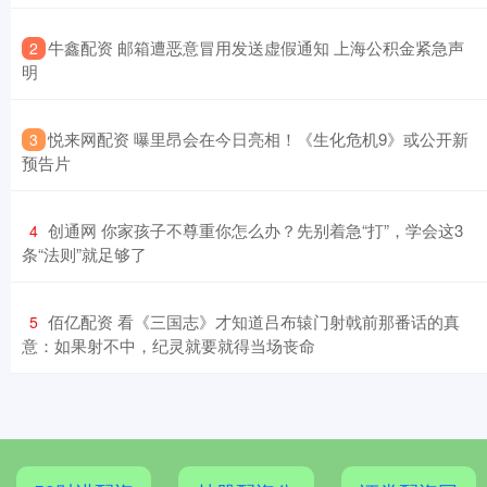
​牛鑫配资 邮箱遭恶意冒用发送虚假通知 上海公积金紧急声
2
明
​悦来网配资 曝里昂会在今日亮相！《生化危机9》或公开新
3
预告片
​创通网 你家孩子不尊重你怎么办？先别着急“打”，学会这3
4
条“法则”就足够了
​佰亿配资 看《三国志》才知道吕布辕门射戟前那番话的真
5
意：如果射不中，纪灵就要就得当场丧命