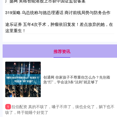
广盛网 美格智能港股上市获中国证监会备案
319策略 乌总统称与德总理通话 商讨前线局势与防务合作
途乐证券 五年4次手术，肿瘤依旧复发！差点放弃的她，在
这里重生！
推荐资讯
创通网 你家孩子不尊重你怎么办？先别着
急“打”，学会这3条“法则”就足够了
​拉伯配资 真的不咳了，嗓子不痒了，痰也全化了，躺下也不
1
咳了，终于能睡个好觉了