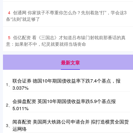
​创通网 你家孩子不尊重你怎么办？先别着急“打”，学会这3
4
条“法则”就足够了
​佰亿配资 看《三国志》才知道吕布辕门射戟前那番话的真
5
意：如果射不中，纪灵就要就得当场丧命
最新文章
联合证券 德国10年期国债收益率下跌7.4个基点，报
1、
3.037%
会操盘配资 英国10年期国债收益率跌5.9个基点报
2、
5.011%
闻喜配资 美国两大铁路公司申请合并 拟打造横贯全国货
3、
运网络