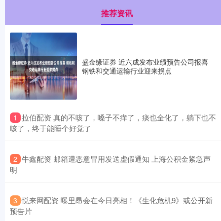
推荐资讯
盛金缘证券 近六成发布业绩预告公司报喜
钢铁和交通运输行业迎来拐点
​拉伯配资 真的不咳了，嗓子不痒了，痰也全化了，躺下也不
1
咳了，终于能睡个好觉了
​牛鑫配资 邮箱遭恶意冒用发送虚假通知 上海公积金紧急声
2
明
​悦来网配资 曝里昂会在今日亮相！《生化危机9》或公开新
3
预告片