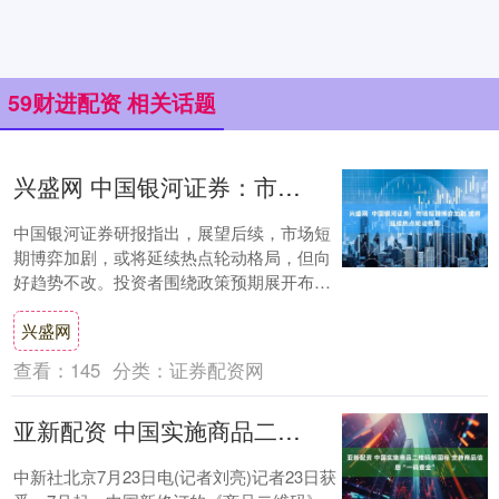
59财进配资 相关话题
兴盛网 中国银河证券：市场短期博弈加剧 或将延续热点轮动格局
中国银河证券研报指出，展望后续，市场短
期博弈加剧，或将延续热点轮动格局，但向
好趋势不改。投资者围绕政策预期展开布
局，重点关注政策聚焦板块。在配置机会方
兴盛网
面推荐：（....
查看：
145
分类：
证券配资网
亚新配资 中国实施商品二维码新国标 支持商品信息“一码查全”
中新社北京7月23日电(记者刘亮)记者23日获