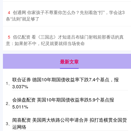
​创通网 你家孩子不尊重你怎么办？先别着急“打”，学会这3
4
条“法则”就足够了
​佰亿配资 看《三国志》才知道吕布辕门射戟前那番话的真
5
意：如果射不中，纪灵就要就得当场丧命
最新文章
联合证券 德国10年期国债收益率下跌7.4个基点，报
1、
3.037%
会操盘配资 英国10年期国债收益率跌5.9个基点报
2、
5.011%
闻喜配资 美国两大铁路公司申请合并 拟打造横贯全国货
3、
运网络