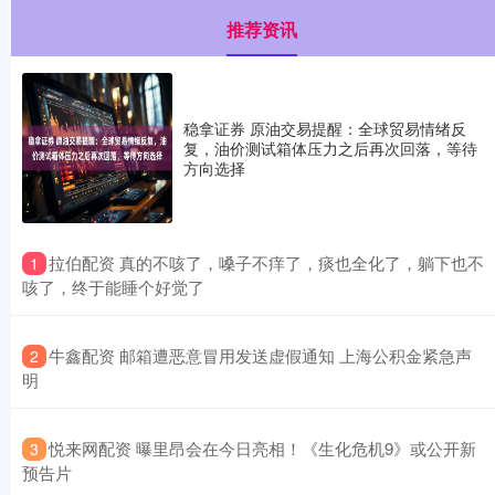
推荐资讯
稳拿证券 原油交易提醒：全球贸易情绪反
复，油价测试箱体压力之后再次回落，等待
方向选择
​拉伯配资 真的不咳了，嗓子不痒了，痰也全化了，躺下也不
1
咳了，终于能睡个好觉了
​牛鑫配资 邮箱遭恶意冒用发送虚假通知 上海公积金紧急声
2
明
​悦来网配资 曝里昂会在今日亮相！《生化危机9》或公开新
3
预告片